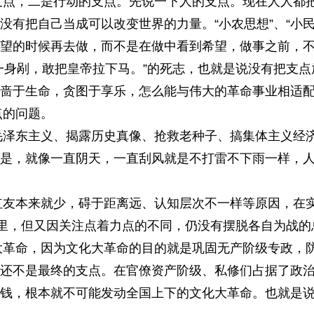
，二是行动的支点。先说一下人的支点。现在人人都把
没有把自己当成可以改变世界的力量。“小农思想”、“小民
望的时候再去做，而不是在做中看到希望，做事之前，
一身剐，敢把皇帝拉下马。”的死志，也就是说没有把支点
啬于生命，贪图于享乐，怎么能与伟大的革命事业相适
的问题。
东主义、揭露历史真像、抢救老种子、搞集体主义经济
是，就像一直阴天，一直刮风就是不打雷不下雨一样，
本来就少，碍于距离远、认知层次不一样等原因，在实
群里，但又因关注点着力点的不同，仍没有摆脱各自为战的
命，因为文化大革命的目的就是巩固无产阶级专政，防
还不是最终的支点。在官僚资产阶级、私修们占据了政
钱，根本就不可能发动全国上下的文化大革命。也就是