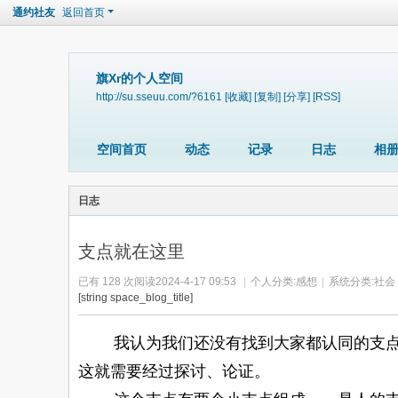
通约社友
返回首页
旗Xr的个人空间
http://su.sseuu.com/?6161
[收藏]
[复制]
[分享]
[RSS]
空间首页
动态
记录
日志
相
日志
支点就在这里
已有 128 次阅读
2024-4-17 09:53
|
个人分类:
感想
|
系统分类:
社会
[string space_blog_title]
我认为我们还没有找到大家都认同的支点，
这就需要经过探讨、论证。