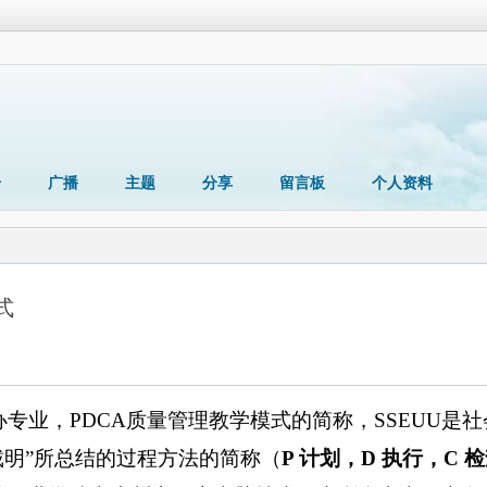
册
广播
主题
分享
留言板
个人资料
式
办专业，
PDCA
质量管理教学模式的简称，
SSEUU
是社
戴明
”
所总结的过程方法的简称（
P
计划，
D
执行，
C
检