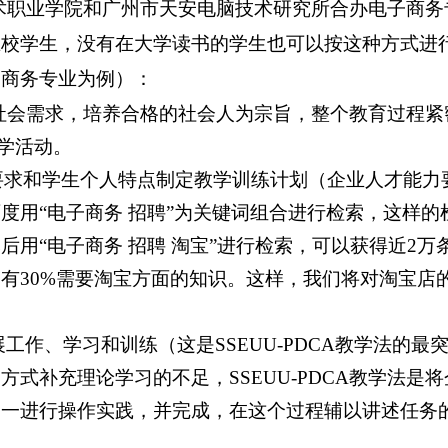
术职业学院和广州市天安电脑技术研究所合办电子商务
在校学生，没有在大学读书的学生也可以按这种方式进
商务专业为例）：
社会需求，培养合格的社会人为宗旨，整个教育过程紧
学活动。
要求和学生个人特点制定教学训练计划（企业人才能力
百度用
“
电子商务 招聘
”
为关键词组合进行检索，这样的
然后用
“
电子商务 招聘 淘宝
”
进行检索，可以获得近
2
万
约有
30%
需要淘宝方面的知识。这样，我们将对淘宝店
展工作、学习和训练（这是
SSEUU-PDCA
教学法的最
的方式补充理论学习的不足，
SSEUU-PDCA
教学法是将
逐一进行操作实践，并完成，在这个过程辅以讲述任务