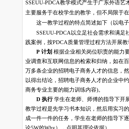
SSEUU-PDCA
教学模式产生于广东外语艺
主要服务于在校学生的教学，但不局限于
这一教学过程的特点简述如下（以电子
SSEUU-PDCA
以立足社会需求和满足
践案例，按
PDCA
质量管理过程方法开展教
P
计划
根据企业相关岗位职责的能力
业调查和互联网信息的检索和归纳，如在
万多条企业的招聘电子商务人才的信息，
以得出结论，招聘电子商务人才的企业中
商务专业主要的能力训练内容
)
。
D
执行
学生在老师、师傅的指导下开
教学过程是先学习书本知识，然后用实习
成一件一件的任务，学生在老师的指导下
论
5W
的
Why
），点明其理论依据）。