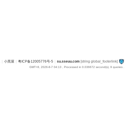
版
|
小黑屋
|
粤ICP备12005776号-5
|
su.sseuu.com
[string global_footerlink]
GMT+8, 2026-8-7 04:13
, Processed in 0.036672 second(s), 9 queries .