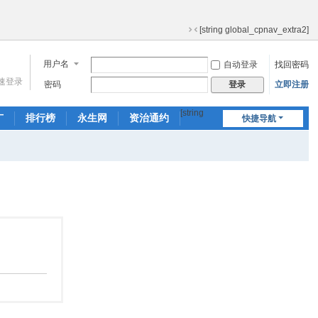
[string global_cpnav_extra2]
切
换
用户名
自动登录
找回密码
到
窄
速登录
密码
立即注册
登录
版
[string
广
排行榜
永生网
资治通约
快捷导航
global_nav_extr
产品通鉴
a]