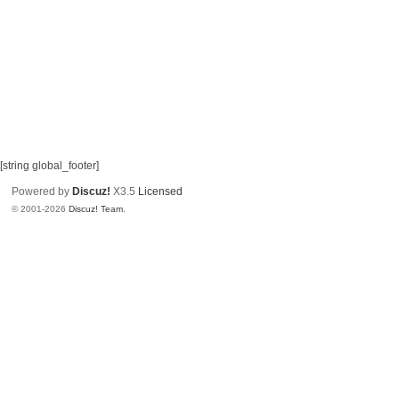
[string global_footer]
Powered by
Discuz!
X3.5
Licensed
© 2001-2026
Discuz! Team
.