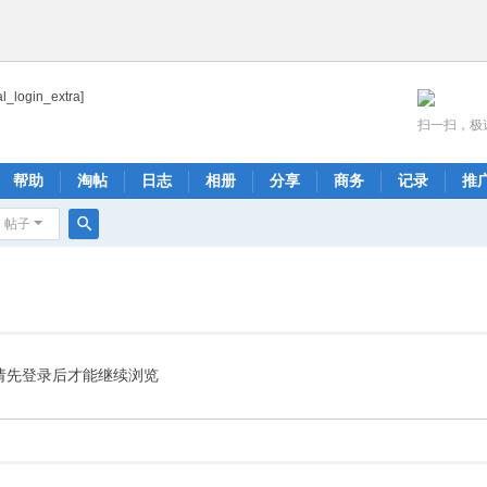
al_login_extra]
扫一扫，极
帮助
淘帖
日志
相册
分享
商务
记录
推
帖子
搜
索
请先登录后才能继续浏览