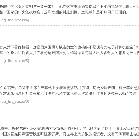
晓鹏写的《黄河文明与一路一带》，他在这本书上确实提出了不少的独到的见解。他
个国家的中央集权制度，这和欧洲的封建割据、土地兼并是不可同日而语的。 ...
log_list_status/4]
？
多人并不看好机器，这是因为围棋可以走的空间也确实不是现有的电子计算机能全部
上的吃力让许多人并不看好这只阿法狗，但是结果还是大出大多数人的想象之外，四 .
log_list_status/5]
？
新大会在京召开。习近平主席在开幕式上发表重要讲话并强调，历史经验表明，科技革命
对未来信息化社会有精准预测的未来学家《第三次浪潮》作者托夫勒在6月24号这一天逝
log_list_status/6]
到泥潭中、兴起东南亚经济危机的索罗斯像之前那样，早已经闻到了这个世界上发出的
国的官媒同声谴责以图吓阻索罗斯。而世界上大多数的投资者并没有闻风而动去做空 .