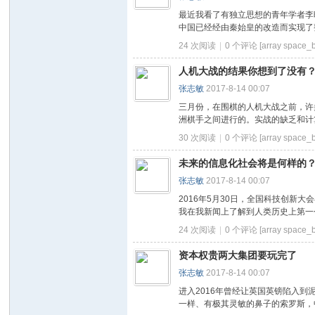
最近我看了有独立思想的青年学者李
中国已经经由秦始皇的改造而实现了整
24 次阅读
|
0
个评论
[array space_b
人机大战的结果你想到了没有
张志敏
2017-8-14 00:07
三月份，在围棋的人机大战之前，许
洲棋手之间进行的。实战的缺乏和计算
30 次阅读
|
0
个评论
[array space_b
未来的信息化社会将是何样的
张志敏
2017-8-14 00:07
2016年5月30日，全国科技创
我在我新闻上了解到人类历史上第一个
24 次阅读
|
0
个评论
[array space_b
资本权贵两大集团要玩完了
张志敏
2017-8-14 00:07
进入2016年曾经让英国英镑陷入
一样、有极其灵敏的鼻子的索罗斯，中