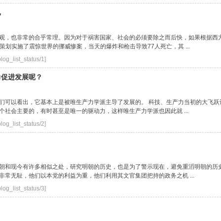
已
观，也非常的合乎常理。因为对于祸害国家、社会的必须要除之而后快，如果根据西
手策划实施了震惊世界的挪威惨案，当天的爆炸和枪击导致77人死亡，其 ...
log_list_status/1]
力促进发展呢？
们可以看出，它基本上是被唯生产力学派主导了发展的。 科技、生产力当初的大飞
社会主要的，有时甚至是唯一的驱动力，这样唯生产力学派也因此就 ...
log_list_status/2]
朝和现今有许多相似之处，研究明朝的历史，也是为了警示现在，避免重滔明朝的历
常无耻，他们以本党的利益为重，他们利用其文官集团把持的政务之机 ...
log_list_status/3]