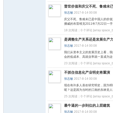
普世价值和庆父不死、鲁难未
张志敏
2017-8-14 00:08
庆父不死、鲁难未已是中国人的价值
挪威的布雷维克2011年7月22日一
18 次阅读
|
0
个评论
[array space_b
是调整生产关系还是发展生产
张志敏
2017-8-14 00:08
我们从资本主义的发展历史上看，我
会的低成本、高就业率就一直成为这个
23 次阅读
|
0
个评论
[array space_b
不抓住信息化产业明史将重演
张志敏
2017-8-14 00:08
现在有许多人喜欢研究明史，因为明
呢？这是因为当时的江南的东林党人非
25 次阅读
|
0
个评论
[array space_b
最牛逼的一步到位的上层建筑
张志敏
2017-8-14 00:08