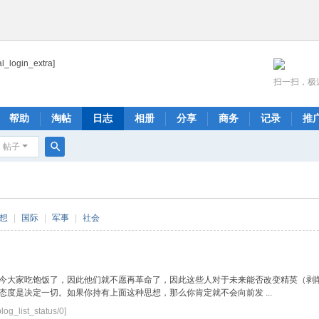
al_login_extra]
扫一扫，极
帮助
淘帖
日志
相册
分享
商务
记录
推
帖子
搜
索
想
|
国际
|
军事
|
社会
今大家吃饱饭了，因此他们就不愿再革命了，因此这些人对于未来能否改变精英（剥
度是决定一切。如果你持有上面这种思想，那么你肯定就不会向前发 ...
log_list_status/0]