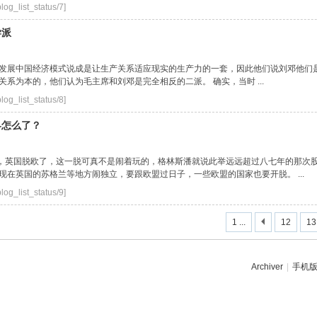
log_list_status/7]
学派
发展中国经济模式说成是让生产关系适应现实的生产力的一套，因此他们说刘邓他们
系为本的，他们认为毛主席和刘邓是完全相反的二派。 确实，当时 ...
log_list_status/8]
界怎么了？
外，英国脱欧了，这一脱可真不是闹着玩的，格林斯潘就说此举远远超过八七年的那次
在英国的苏格兰等地方闹独立，要跟欧盟过日子，一些欧盟的国家也要开脱。 ...
log_list_status/9]
1 ...
12
13
Archiver
|
手机