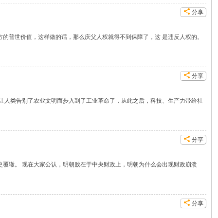
分享
方的普世价值，这样做的话，那么庆父人权就得不到保障了，这 是违反人权的。
分享
跃让人类告别了农业文明而步入到了工业革命了，从此之后，科技、生产力带给社
分享
史覆辙。 现在大家公认，明朝败在于中央财政上，明朝为什么会出现财政崩溃
分享