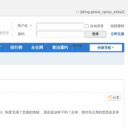
[string global_cpnav_extra2]
切
换
用户名
自动登录
找回密码
到
窄
速登录
密码
立即注册
登录
版
[string
广
排行榜
永生网
资治通约
快捷导航
global_nav_extr
产品通鉴
a]
分享
削）制度充满了悲观的情绪。 真的是这样子吗？后来，我对毛主席的思想及其革