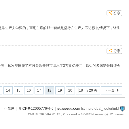
分享
是唯生产力学派的，而毛主席的那一套就是坚持在生产力不达标 的情况下，让生
分享
股灾，这次英国脱了不只是欧美股市缩水了3万多亿美元，后边的多米诺骨牌还会
14
15
16
17
18
19
20
/ 20 页
下一页
版
|
小黑屋
|
粤ICP备12005776号-5
|
su.sseuu.com
[string global_footerlink]
GMT+8, 2026-8-7 01:13
, Processed in 0.048454 second(s), 12 queries .