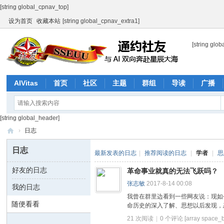
[string global_cpnav_top]
设为首页
收藏本站
[string global_cpnav_extra1]
[string glob
AIVitas
首页
社区
主题
群组
导读
广播
产品与服务
街镇社区网示范
[string global_header]
›
日志
通
日志
最新发表的日志
|
推荐阅读的日志
|
学者
|
思
约
好友的日志
革命事业就真的无法飞跃吗？
社
张志敏
2017-8-14 00:08
我的日志
友
我曾在群里边看到一些网友说：现如
随便看看
命历史的深入了解、思想以后发现，态
21 次阅读
|
0
个评论
[array space_b