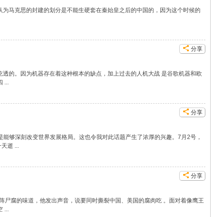
认为马克思的封建的划分是不能生硬套在秦始皇之后的中国的，因为这个时候的
分享
吃透的。因为机器存在着这种根本的缺点，加上过去的人机大战 是谷歌机器和欧
..
分享
总是能够深刻改变世界发展格局。这也令我对此话题产生了浓厚的兴趣。7月2号，
 ...
分享
阵阵尸腐的味道，他发出声音，说要同时撕裂中国、美国的腐肉吃 。面对着像鹰王
..