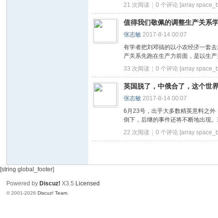
21 次阅读
|
0
个评论
[array space_b
值得我们敬佩的调整生产关系
张志敏
2017-8-14 00:07
有学者把刘邓搞的以小农经济一套去
产关系先跑在生产力前面，是以生产关
33 次阅读
|
0
个评论
[array space_b
英国脱了，中俄合了，这个世
张志敏
2017-8-14 00:07
6月23号，出乎大多数精英意料之
倒下，后继的事件还将不断地出现。现
22 次阅读
|
0
个评论
[array space_b
[string global_footer]
Powered by
Discuz!
X3.5
Licensed
© 2001-2026
Discuz! Team
.