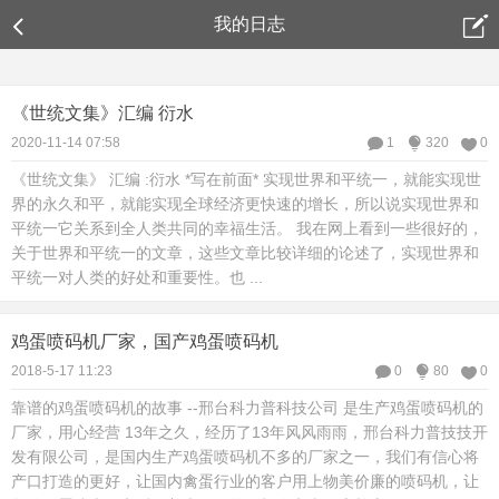
[string global_header_mobile]
我的日志
《世统文集》汇编 衍水
2020-11-14 07:58
1
320
0
《世统文集》 汇编 :衍水 *写在前面* 实现世界和平统一，就能实现世
界的永久和平，就能实现全球经济更快速的增长，所以说实现世界和
平统一它关系到全人类共同的幸福生活。 我在网上看到一些很好的，
关于世界和平统一的文章，这些文章比较详细的论述了，实现世界和
平统一对人类的好处和重要性。也 ...
鸡蛋喷码机厂家，国产鸡蛋喷码机
2018-5-17 11:23
0
80
0
靠谱的鸡蛋喷码机的故事 --邢台科力普科技公司 是生产鸡蛋喷码机的
厂家，用心经营 13年之久，经历了13年风风雨雨，邢台科力普技技开
发有限公司，是国内生产鸡蛋喷码机不多的厂家之一，我们有信心将
产口打造的更好，让国内禽蛋行业的客户用上物美价廉的喷码机，让