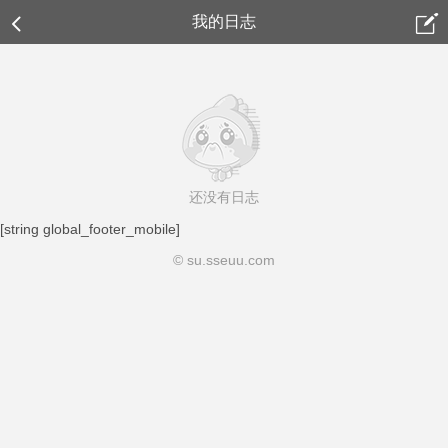
[string global_header_mobile]
我的日志
还没有日志
[string global_footer_mobile]
© su.sseuu.com