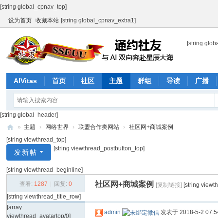
[string global_cpnav_top]
设为首页
收藏本站
[string global_cpnav_extra1]
[string glob
AIVitas
首页
社区
主题
群组
导读
广播
产品与服务
街镇社区网示范
[string global_header]
»
主题
›
网络世界
›
联盟合作类网站
›
社区网+商城案例
[string viewthread_top]
通
[string viewthread_postbutton_top]
发新帖
约
社
[string viewthread_beginline]
友
社区网+商城案例
查看:
1287
|
回复:
0
[复制链接]
[string viewt
[string viewthread_title_row]
[array
admin
发表于 2018-5-2 07:5
viewthread_avatartop/0]