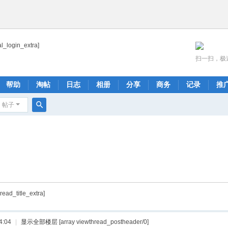
al_login_extra]
扫一扫，极
帮助
淘帖
日志
相册
分享
商务
记录
推
帖子
搜
索
hread_title_extra]
4:04
|
显示全部楼层
[array viewthread_postheader/0]