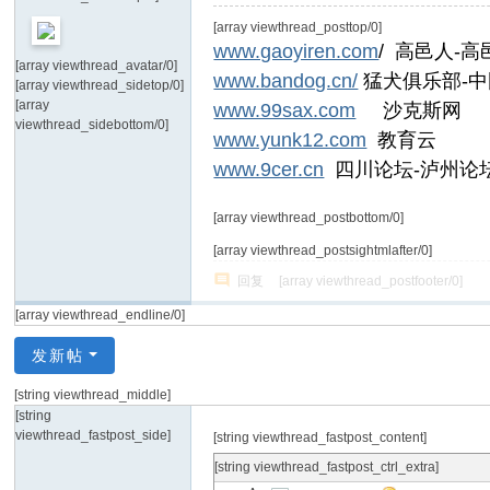
[array viewthread_posttop/0]
www.gaoyiren.com
/ 高邑人-
[array viewthread_avatar/0]
www.bandog.cn/
猛犬俱乐部-
[array viewthread_sidetop/0]
[array
www.99sax.com
沙克斯网
viewthread_sidebottom/0]
www.yunk12.com
教育云
www.9cer.cn
四川论坛-泸州论坛
[array viewthread_postbottom/0]
[array viewthread_postsightmlafter/0]
回复
[array viewthread_postfooter/0]
[array viewthread_endline/0]
发新帖
[string viewthread_middle]
[string
viewthread_fastpost_side]
[string viewthread_fastpost_content]
[string viewthread_fastpost_ctrl_extra]