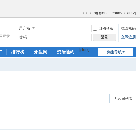
[string global_cpnav_extra2]
切
换
用户名
自动登录
找回密码
到
窄
速登录
密码
立即注册
登录
版
[string
广
排行榜
永生网
资治通约
快捷导航
global_nav_extr
产品通鉴
a]
返回列表